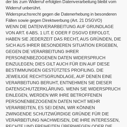
der bis zum Widerruf erfolgten Datenverarbeitung bleibt vom
Widerruf unberührt.
Widerspruchsrecht gegen die Datenerhebung in besonderen
Fällen sowie gegen Direktwerbung (Art. 21 DSGVO)
WENN DIE DATENVERARBEITUNG AUF GRUNDLAGE
VON ART. 6 ABS. 1 LIT. E ODER F DSGVO ERFOLGT,
HABEN SIE JEDERZEIT DAS RECHT, AUS GRÜNDEN, DIE
SICH AUS IHRER BESONDEREN SITUATION ERGEBEN,
GEGEN DIE VERARBEITUNG IHRER
PERSONENBEZOGENEN DATEN WIDERSPRUCH
EINZULEGEN; DIES GILT AUCH FÜR EIN AUF DIESE
BESTIMMUNGEN GESTÜTZTES PROFILING. DIE
JEWEILIGE RECHTSGRUNDLAGE, AUF DENEN EINE
VERARBEITUNG BERUHT, ENTNEHMEN SIE DIESER
DATENSCHUTZERKLÄRUNG. WENN SIE WIDERSPRUCH
EINLEGEN, WERDEN WIR IHRE BETROFFENEN
PERSONENBEZOGENEN DATEN NICHT MEHR
VERARBEITEN, ES SEI DENN, WIR KÖNNEN
ZWINGENDE SCHUTZWÜRDIGE GRÜNDE FÜR DIE
VERARBEITUNG NACHWEISEN, DIE IHRE INTERESSEN,
RECHTE UND FREIHEITEN ÜBERWIEGEN ODER DIE